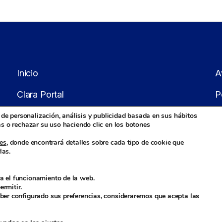
Inicio
A
Clara Portal
P
Distribuidores
P
, de personalización, análisis y publicidad basada en sus hábitos
as o rechazar su uso haciendo clic en los botones
T
ies
, donde encontrará detalles sobre cada tipo de cookie que
las.
a el funcionamiento de la web.
rmitir.
ber configurado sus preferencias, consideraremos que acepta las
C