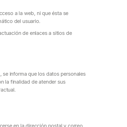
ceso a la web, ni que ésta se
mático del usuario.
actuación de enlaces a sitios de
se informa que los datos personales
 la finalidad de atender sus
ractual.
.
cerse en la dirección postal y correo